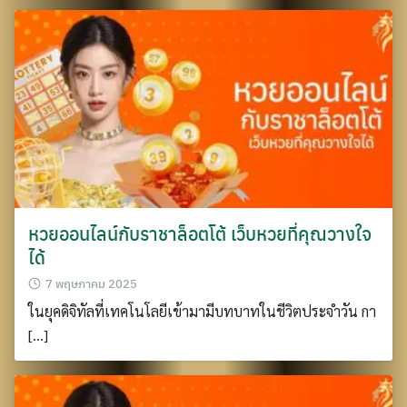
Search
for:
หวยออนไลน์กับราชาล็อตโต้ เว็บหวยที่คุณวางใจ
ได้
7 พฤษภาคม 2025
ในยุคดิจิทัลที่เทคโนโลยีเข้ามามีบทบาทในชีวิตประจำวัน กา
[…]