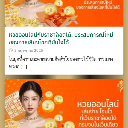
หวยออนไลน์กับราชาล็อตโต้: ประสบการณ์ใหม่
ของการเสี่ยงโชคที่มั่นใจได้
2 พฤษภาคม 2025
ในยุคที่ความสะดวกสบายคือหัวใจของการใช้ชีวิต การแทง
หวยอ […]