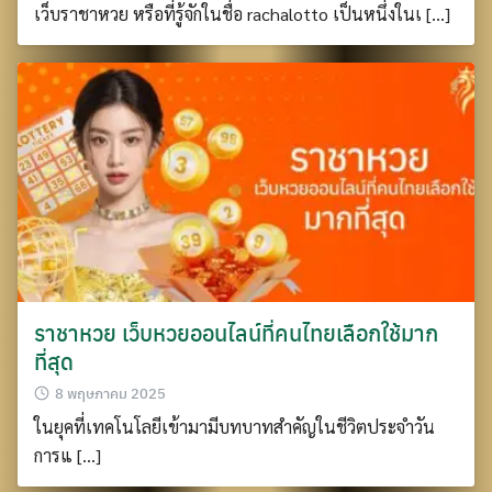
เว็บราชาหวย หรือที่รู้จักในชื่อ rachalotto เป็นหนึ่งในเ […]
ราชาหวย เว็บหวยออนไลน์ที่คนไทยเลือกใช้มาก
ที่สุด
8 พฤษภาคม 2025
ในยุคที่เทคโนโลยีเข้ามามีบทบาทสำคัญในชีวิตประจำวัน
การแ […]