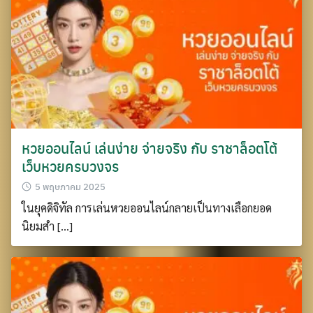
หวยออนไลน์ เล่นง่าย จ่ายจริง กับ ราชาล็อตโต้
เว็บหวยครบวงจร
5 พฤษภาคม 2025
ในยุคดิจิทัล การเล่นหวยออนไลน์กลายเป็นทางเลือกยอด
นิยมสำ […]