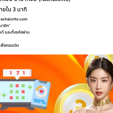
ภายใน 3 นาที
: rachalotto.com
มาชิก”
์ และตั้งรหัสผ่าน
พื่อถอนเงิน