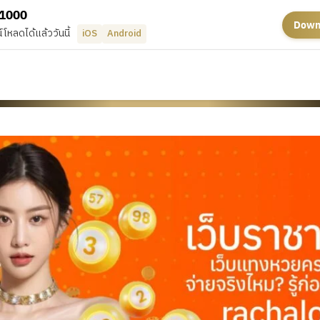
1000
Down
โหลดได้แล้ววันนี้
iOS
Android