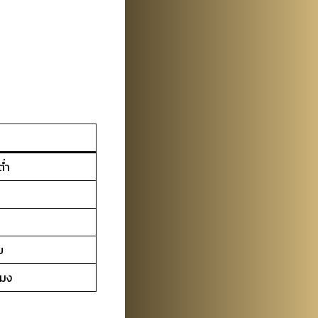
่ำ
บ
โมง