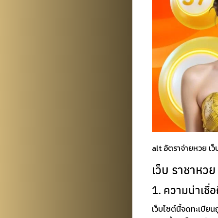
alt อัตราจ่ายหวย เ
เว็บ ราชาหวย 
1. ความน่าเชื่
เว็บไซต์นี้จดทะเบียน