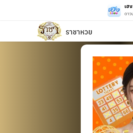
เฮง
ดาวน์
ราชาหวย
promotions
ราชาหวย