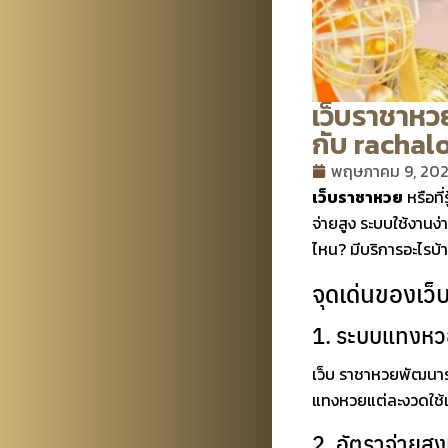
เว็บราชาหว
กับ rachal
พฤษภาคม 9, 20
เว็บราชาหวย
หรือที่
จ่ายสูง ระบบใช้งานง่
ไหน? มีบริการอะไรบ้า
จุดเด่นของเว็
1. ระบบแทงหวย
เว็บ ราชาหวยพัฒนาระ
แทงหวยแต่ละงวดใช้เ
2. อัตราจ่ายสู