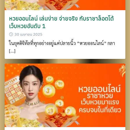
หวยออนไลน์ เล่นง่าย จ่ายจริง กับราชาล็อตโต้
เว็บหวยอันดับ 1
30 เมษายน 2025
ในยุคดิจิทัลที่ทุกอย่างอยู่แค่ปลายนิ้ว “หวยออนไลน์” กลา
[…]